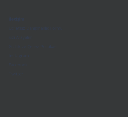
İletişim
Ücretsiz Danışmanlık Formu
Sizi Arayalım
Gizlilik ve Çerez Politikası
Instagram
Facebook
Twitter