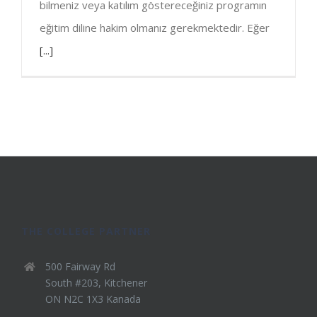
bilmeniz veya katılım göstereceğiniz programın
eğitim diline hakim olmanız gerekmektedir. Eğer
[...]
THE COLLEGE PARTNER
500 Fairway Rd
South #203, Kitchener
ON N2C 1X3 Kanada