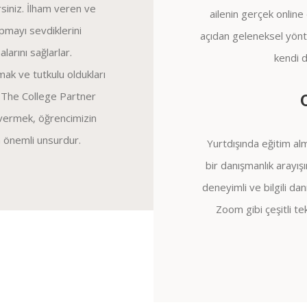
rsiniz. İlham veren ve
ailenin gerçek onlin
pmayı sevdiklerini
açıdan geleneksel yönt
larını sağlarlar.
kendi d
mak ve tutkulu oldukları
 The College Partner
 vermek, öğrencimizin
 önemli unsurdur.
Yurtdışında eğitim alm
bir danışmanlık arayış
deneyimli ve bilgili da
Zoom gibi çeşitli te