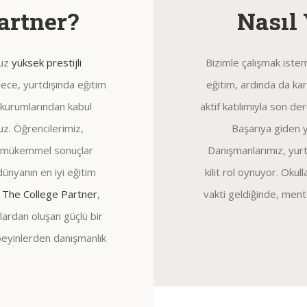
artner?
Nasıl
muz
yüksek prestijli
Bizimle çalışmak istem
lece, yurtdışında eğitim
eğitim, ardında da kar
m kurumlarından kabul
aktif katılımıyla son de
z. Öğrencilerimiz,
Başarıya giden y
da mükemmel sonuçlar
Danışmanlarımız, yurt
dünyanın en iyi eğitim
kilit rol oynuyor. Oku
.
The College Partner
,
vakti geldiğinde, mento
ardan oluşan güçlü bir
 beyinlerden danışmanlık