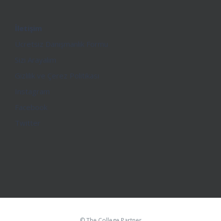
İletişim
Ücretsiz Danışmanlık Formu
Sizi Arayalım
Gizlilik ve Çerez Politikası
Instagram
Facebook
Twitter
©
The College Partner