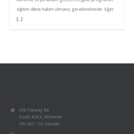
eğitim diline hakim olmanız gerekmektedir. Eğer
[...]
THE COLLEGE PARTNER
500 Fairway Rd
South #203, Kitchener
ON N2C 1X3 Kanada
info@thecollegepartner.com